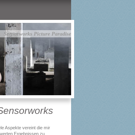
Sensorworks Picture Paradise
Sensorworks
le Aspekte vereint die mir
swerten Ergebnissen zu